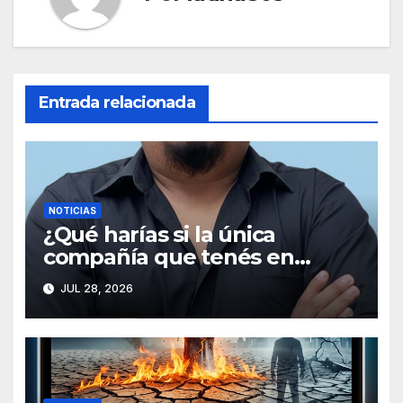
Entrada relacionada
NOTICIAS
¿Qué harías si la única
compañía que tenés en
medio de la nada misma es
JUL 28, 2026
una señal de radio que
empieza a distorsionarse a las
3:33 de la madrugada?