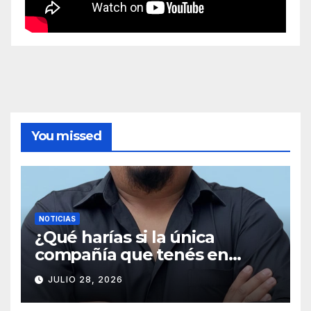
You missed
NOTICIAS
¿Qué harías si la única
compañía que tenés en
medio de la nada misma es
JULIO 28, 2026
una señal de radio que
empieza a distorsionarse a