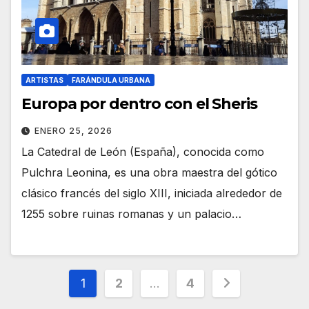
ARTISTAS
FARÁNDULA URBANA
Europa por dentro con el Sheris
ENERO 25, 2026
La Catedral de León (España), conocida como
Pulchra Leonina, es una obra maestra del gótico
clásico francés del siglo XIII, iniciada alrededor de
1255 sobre ruinas romanas y un palacio…
Paginación
1
2
…
4