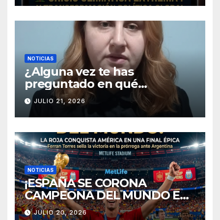
EXTREMA EN EUROPA Y
TRANSFORMACIÓN POLÍTICA
GLOBAL
NOTICIAS
¿Alguna vez te has
preguntado en qué
momento el silencio deja de
JULIO 21, 2026
ser pacífico y se convierte en
el peor enemigo de una
relación? 💔
NOTICIAS
¡ESPAÑA SE CORONA
CAMPEONA DEL MUNDO EN
NUEVA JERSEY!
JULIO 20, 2026