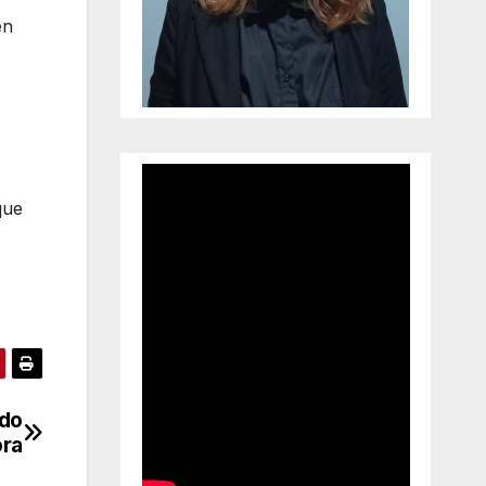
en
que
ido
ora