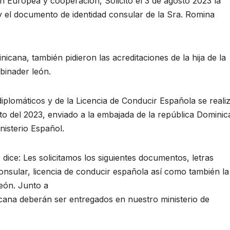
ión Europea y cooperación, Solicito el 3 de agosto 2023 la
 el documento de identidad consular de la Sra. Romina
icana, también pidieron las acreditaciones de la hija de la
binader león.
iplomáticos y de la Licencia de Conducir Española se reali
o del 2023, enviado a la embajada de la república Domini
nisterio Español.
dice: Les solicitamos los siguientes documentos, letras
onsular, licencia de conducir española así como también la
león. Junto a
icana deberán ser entregados en nuestro ministerio de