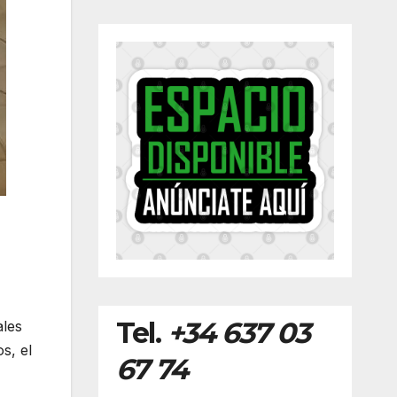
Tel.
+34 637 03
ales
s, el
67 74