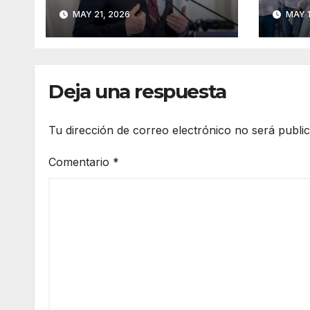
criminal, falsedad y
Mod
MAY 21, 2026
MAY 1
tráfico de
influencias en el
caso Plus Ultra
Deja una respuesta
Tu dirección de correo electrónico no será publi
Comentario
*