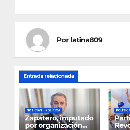
entradas
Por
latina809
Entrada relacionada
NOTICIAS
POLÍTICA
POLÍTIC
Zapatero, imputado
Part
por organización
Revo