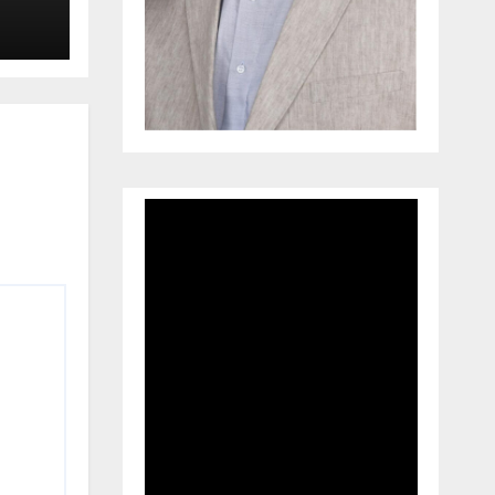
de
das