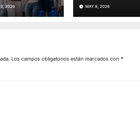
erno (PRM)
una trama
3, 2026
MAY 8, 2026
investigada en
España por frau
millonario a ayu
públicas
cada.
Los campos obligatorios están marcados con
*