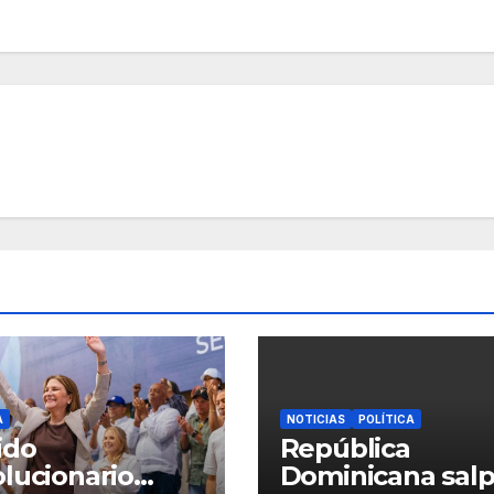
A
NOTICIAS
POLÍTICA
ido
República
lucionario
Dominicana salp