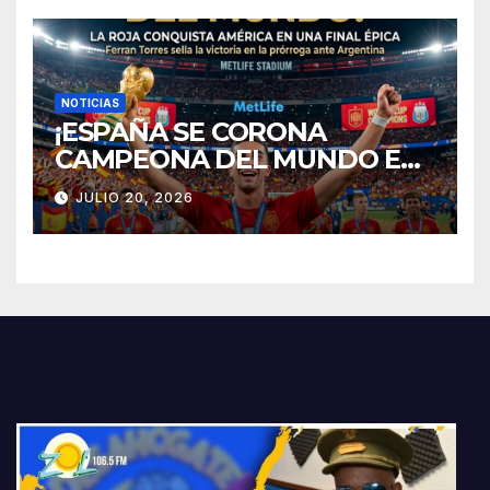
relación? 💔
NOTICIAS
¡ESPAÑA SE CORONA
CAMPEONA DEL MUNDO EN
NUEVA JERSEY!
JULIO 20, 2026