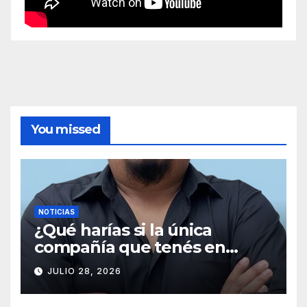
You missed
NOTICIAS
¿Qué harías si la única
compañía que tenés en
medio de la nada misma es
JULIO 28, 2026
una señal de radio que
empieza a distorsionarse a