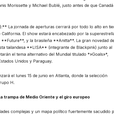
Alanis Morissette y Michael Bublé, justo antes de que Canadá
** La jornada de aperturas cerrará por todo lo alto en tie
California. El show estará encabezado por la superestrella
**Future**, y la brasileña **Anitta**. La gran novedad de
ista tailandesa **LISA** (integrante de Blackpink) junto al
arán el tema alternativo del Mundial titulado *»Goals»*,
Estados Unidos y Paraguay.
zará el lunes 15 de junio en Atlanta, donde la selección
Grupo H.
La trampa de Medio Oriente y el giro europeo
lidades complejas y un mapa político fuertemente sacudido 