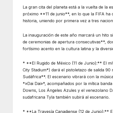
La gran cita del planeta está a la vuelta de la
próximo **11 de junio**, en lo que la FIFA ha
historia, uniendo por primera vez a tres naci
La inauguración de este año marcará un hito s
de ceremonias de apertura consecutivas**, don
fortísimo acento en la cultura latina y la divers
* **El Rugido de México (11 de Junio):** El 
City Stadium*) dará el pistoletazo de salida 90
Sudáfrica**. El escenario vibrará con la músi
*»Dai Dai»*, acompañados por la mítica banda
Downs, Los Ángeles Azules y el venezolano Dan
sudafricana Tyla también subirá al escenario.
* **La Travesía Canadiense (12 de Junio):** El