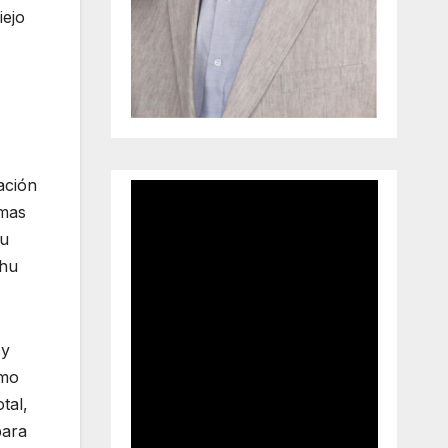
iejo
ación
imas
su
ahu
 y
emo
tal,
para