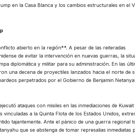
rump en la Casa Blanca y los cambios estructurales en el V
mp
flicto abierto en la región**. A pesar de las reiteradas
ense de evitar la intervención en nuevas guerras, la situ
pa diplomática y militar para su administración. En las últ
aron una decena de proyectiles lanzados hacia el norte de 
ombardeos perpetrados por el Gobierno de Benjamin Netany
 ejecutó ataques con misiles en las inmediaciones de Kuwait
s vinculadas a la Quinta Flota de los Estados Unidos, extr
ido tajantemente. Ante el pánico de una guerra regional to
tanyahu que se abstenga de tomar represalias inmediatas 