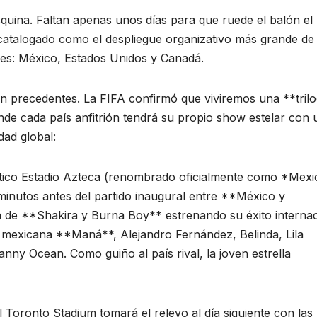
 esquina. Faltan apenas unos días para que ruede el balón el
 catalogado como el despliegue organizativo más grande de 
ones: México, Estados Unidos y Canadá.
in precedentes. La FIFA confirmó que viviremos una **trilo
de cada país anfitrión tendrá su propio show estelar con 
idad global:
mítico Estadio Azteca (renombrado oficialmente como *Mexi
 minutos antes del partido inaugural entre **México y
ca de **Shakira y Burna Boy** estrenando su éxito internac
 mexicana **Maná**, Alejandro Fernández, Belinda, Lila
ny Ocean. Como guiño al país rival, la joven estrella
 Toronto Stadium tomará el relevo al día siguiente con las