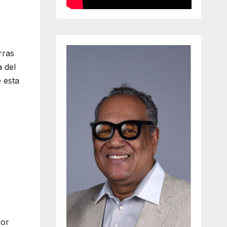
rras
 del
 esta
por