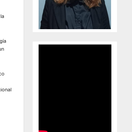
la
gía
un
co
ional