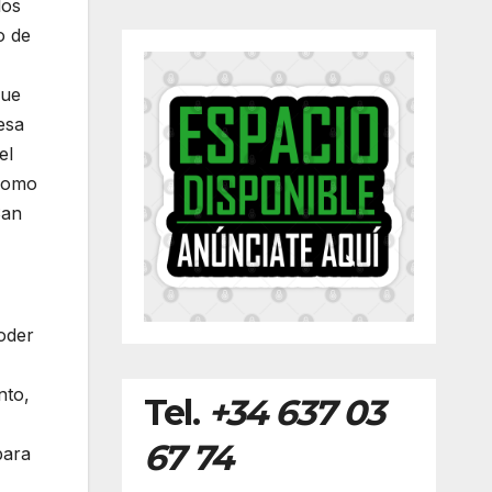
los
o de
que
esa
el
 como
San
oder
nto,
Tel.
+34 637 03
67 74
para