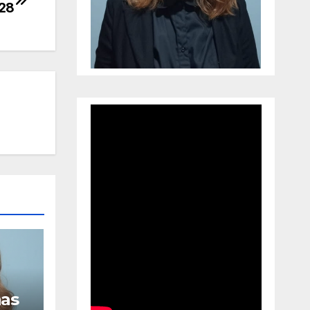
28
has