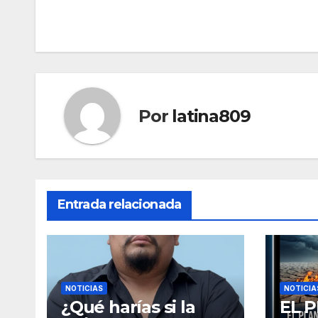
de
entradas
Por
latina809
Entrada relacionada
NOTICIAS
NOTICIA
¿Qué harías si la
EL 