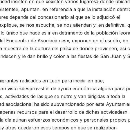
iudad insisten en que «existen varios lugares» donde ubicar
existente», apuntan, en referencia a que la instalación dentr
ores depende del concesionario al que se lo adjudicó el
lique, se nos escuche, se nos atiendan y, en definitiva, 
 lo único que hace es ir en detrimento de la población leon
 del Encuentro de Asociaciones», exponen en el escrito, en 
a muestra de la cultura del país» de donde provienen, así
ndecen y le dan brillo y color a las fiestas de San Juan y 
migrantes radicados en León para incidir en que,
an visto «desprovistos de ayuda económica alguna para p
, actividades de las que se nutre y van dirigidas a toda la
ad asociacional ha sido subvencionado por este Ayuntamie
apenas recursos para el desarrollo de dichas actividades».
da día aúnan esfuerzos económicos y personales propios 
Muy atrás quedaron esos tiempos en que se realizaban