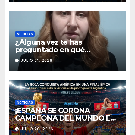
EXTREMA EN EUROPA Y
TRANSFORMACIÓN POLÍTICA
GLOBAL
NOTICIAS
¿Alguna vez te has
preguntado en qué
momento el silencio deja de
JULIO 21, 2026
ser pacífico y se convierte en
el peor enemigo de una
relación? 💔
NOTICIAS
¡ESPAÑA SE CORONA
CAMPEONA DEL MUNDO EN
NUEVA JERSEY!
JULIO 20, 2026