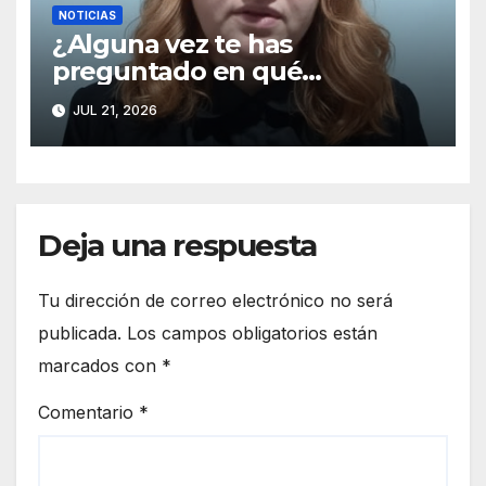
NOTICIAS
¿Alguna vez te has
preguntado en qué
momento el silencio deja de
JUL 21, 2026
ser pacífico y se convierte en
el peor enemigo de una
relación? 💔
Deja una respuesta
Tu dirección de correo electrónico no será
publicada.
Los campos obligatorios están
marcados con
*
Comentario
*