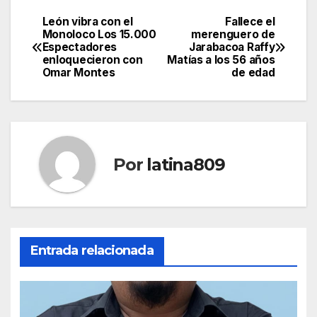
León vibra con el
Fallece el
Navegación
Monoloco Los 15.000
merenguero de
Espectadores
Jarabacoa Raffy
de
enloquecieron con
Matías a los 56 años
Omar Montes
de edad
entradas
Por
latina809
Entrada relacionada