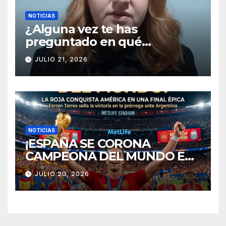
NOTICIAS
¿Alguna vez te has
preguntado en qué
momento el silencio deja de
JULIO 21, 2026
ser pacífico y se convierte en
el peor enemigo de una
relación? 💔
NOTICIAS
¡ESPAÑA SE CORONA
CAMPEONA DEL MUNDO EN
NUEVA JERSEY!
JULIO 20, 2026