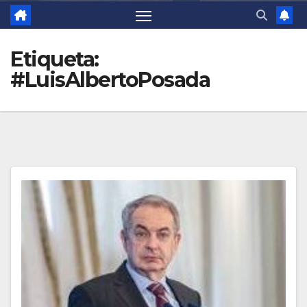
Etiqueta:
#LuisAlbertoPosada